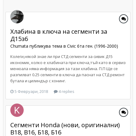
Хлабина в ключа на сегменти за
Д15з6
Chumata
публикува тема в
Civic 6та ген. (1996-2000)
Колеги,някой знае ли при СТД сегменти за сивик Д15
икономик, колко е хлабината при ключа,тъй като в сервиз
менюала няма информация за тази хлабина. П.П Ще се
разпилват 0.25 сегменти в ключа да паснат на СТД ремонт
бутала и цилиндър с хонинг.
5 Февруари, 2018
4 replies
Сегменти Honda (нови, оригинални)
B18, B16, Б18, Б16