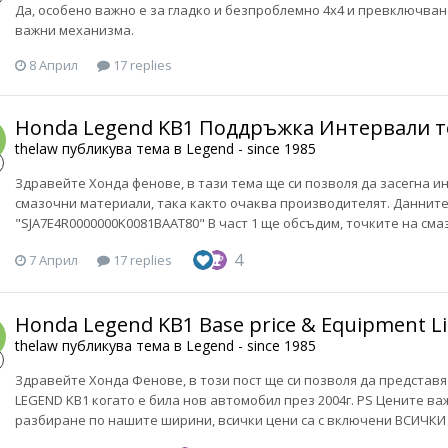
Да, особено важно е за гладко и безпроблемно 4х4 и превключван
важни механизма.
8 Април
17 replies
Honda Legend KB1 Поддръжка Интервали т
thelaw
публикува тема в
Legend - since 1985
Здравейте Хонда фенове, в тази тема ще си позволя да засегна и
смазочни материали, така както очаква производителят. Данните 
"SJA7E4R0000000K0081BAAT80" В част 1 ще обсъдим, точките на смаз
4
7 Април
17 replies
Honda Legend KB1 Base price & Equipment Li
thelaw
публикува тема в
Legend - since 1985
Здравейте Хонда Фенове, в този пост ще си позволя да представ
LEGEND KB1 когато е била нов автомобил през 2004г. PS Цените ва
разбиране по нашите ширини, всички цени са с включени ВСИЧКИ т