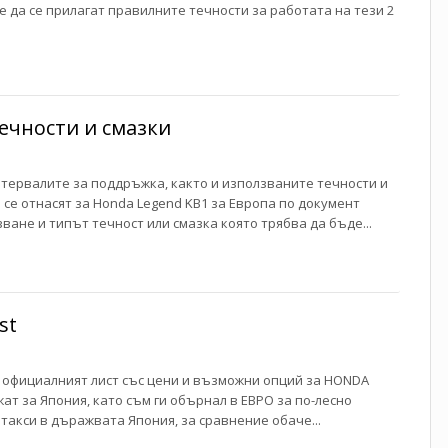
е да се прилагат правилните течности за работата на тези 2
ечности и смазки
нтервалите за поддръжка, както и използваните течности и
се отнасят за Honda Legend KB1 за Европа по документ
ване и типът течност или смазка която трябва да бъде...
st
я официалният лист със цени и възможни опций за HONDA
жат за Япония, като съм ги обърнал в ЕВРО за по-лесно
акси в дъражвата Япония, за сравнение обаче...