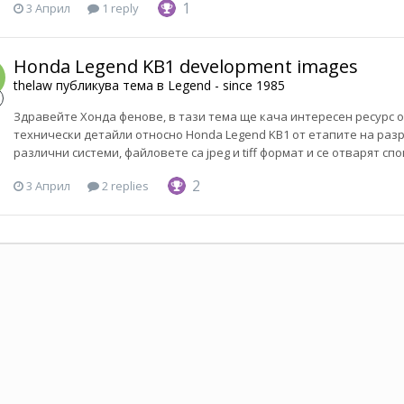
1
3 Април
1 reply
Honda Legend KB1 development images
thelaw
публикува тема в
Legend - since 1985
Здравейте Хонда фенове, в тази тема ще кача интересен ресурс от
технически детайли относно Honda Legend KB1 от етапите на раз
различни системи, файловете са jpeg и tiff формат и се отварят сп
2
3 Април
2 replies