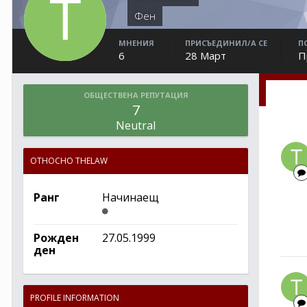
Фен
МНЕНИЯ
ПРИСЪЕДИНИЛ/А СЕ
П
6
28 Март
П
ОБЩЕСТВЕНА РЕПУТАЦИЯ
7
Neutral
ОТНОСНО THELAW
Ранг
Начинаещ
Рожден
27.05.1999
ден
PROFILE INFORMATION