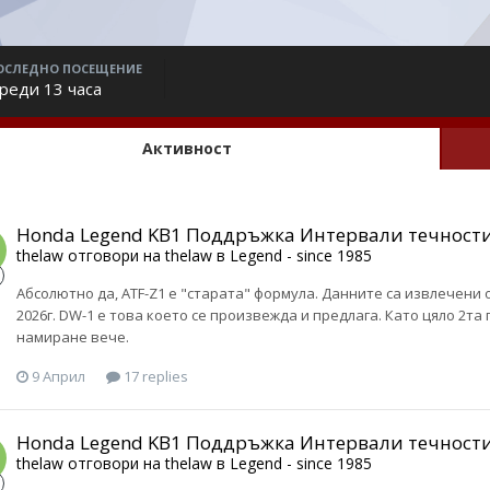
ОСЛЕДНО ПОСЕЩЕНИЕ
реди 13 часа
Активност
Honda Legend KB1 Поддръжка Интервали течности
thelaw
отговори на
thelaw
в
Legend - since 1985
Абсолютно да, ATF-Z1 е "старата" формула. Данните са извлечени 
2026г. DW-1 е това което се произвежда и предлага. Като цяло 2та
намиране вече.
9 Април
17 replies
Honda Legend KB1 Поддръжка Интервали течности
thelaw
отговори на
thelaw
в
Legend - since 1985