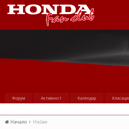
Форум
Активност
Календар
Класаци
Начало
thelaw