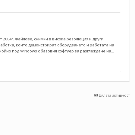
 2004г. Файлове, снимки в висока резолюция и други
работка, които демонстрират оборудването и работата на
окойно под Windows с базовия софтуер за разглеждане на...
Цялата активност