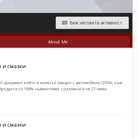
Виж неговата активност
About Me
 и смазки
от документ който е излязъл заедно с автомобила /2004/, към
 продукта са 100% съвместими, с разликата че Z1 няма
 и смазки