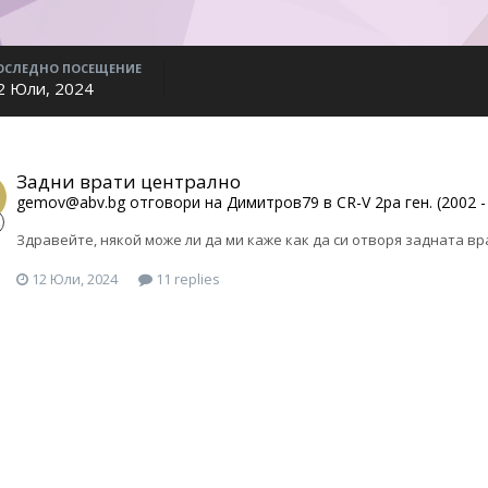
ОСЛЕДНО ПОСЕЩЕНИЕ
2 Юли, 2024
Задни врати централно
gemov@abv.bg
отговори на
Димитров79
в
CR-V 2ра ген. (2002 -
Здравейте, някой може ли да ми каже как да си отворя задната 
12 Юли, 2024
11 replies