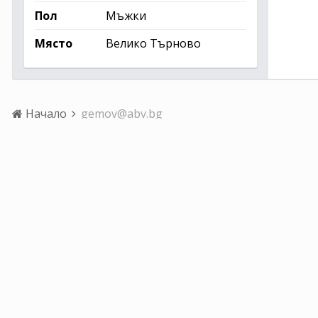
Пол
Мъжки
Място
Велико Търново
Начало
gemov@abv.bg