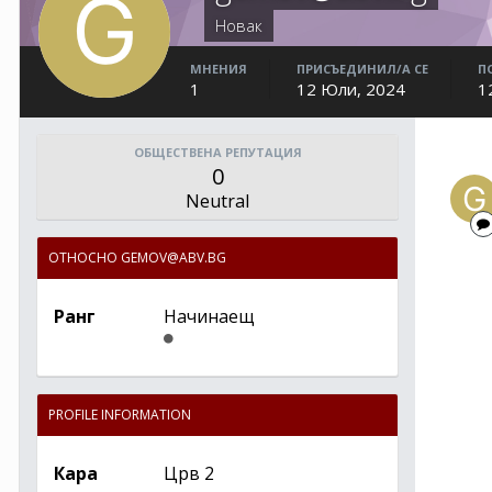
Новак
МНЕНИЯ
ПРИСЪЕДИНИЛ/А СЕ
П
1
12 Юли, 2024
1
ОБЩЕСТВЕНА РЕПУТАЦИЯ
0
Neutral
ОТНОСНО GEMOV@ABV.BG
Ранг
Начинаещ
PROFILE INFORMATION
Кара
Црв 2