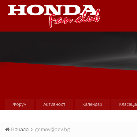
Форум
Активност
Календар
Класаци
Начало
gemov@abv.bg