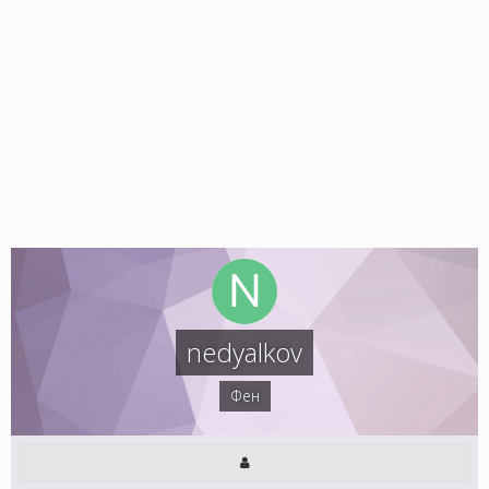
nedyalkov
Фен