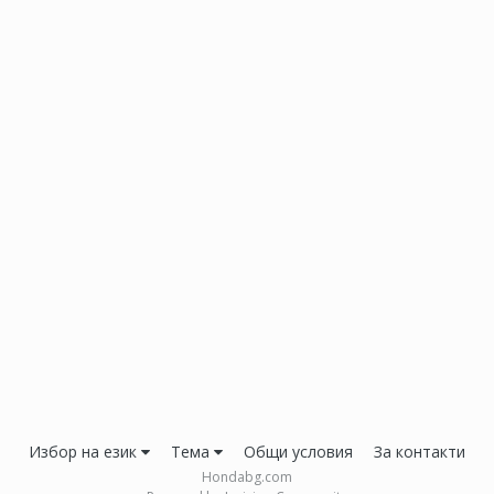
Избор на език
Тема
Общи условия
За контакти
Hondabg.com