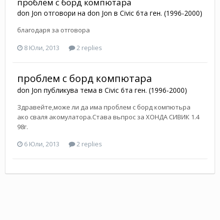
проблем с борд компютара
don Jon
отговори на
don Jon
в
Civic 6та ген. (1996-2000)
благодаря за отговора
8 Юли, 2013
2 replies
проблем с борд компютара
don Jon
публикува тема в
Civic 6та ген. (1996-2000)
Здравейте,може ли да има проблем с борд компютьра
ако сваля акомулатора.Става вьпрос за ХОНДА СИВИК 1.4
98г.
6 Юли, 2013
2 replies