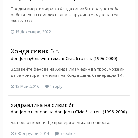
Предни амортисьори за Хонда сивик6 втора употреба
работят 50лв комплект Едната пружина е счупена тел.
0882723333
15 Декември, 2022
Хонда сивик 6 г.
don Jon
публикува тема в
Civic 6та ген. (1996-2000)
Здравейте фенове на Хонда.Имам един въпрос , може ли
да се монтира темпомат на Хонда сивик 6 генерация 1,4 .
15 Май, 2016
1 reply
хидравлика на сивик 6г.
don Jon
отговори на
don Jon
в
Civic 6та ген. (1996-2000)
Благодаря колеги.Ще проверя ремька и течноста.
6 Февруари, 2014
5 replies