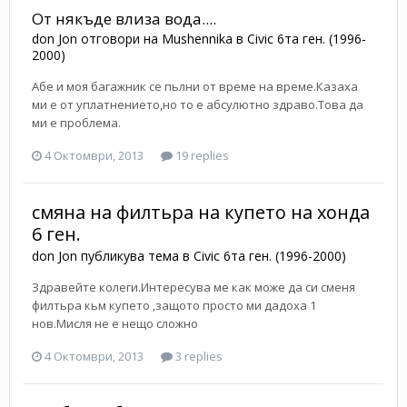
От някъде влиза вода....
don Jon
отговори на
Mushennika
в
Civic 6та ген. (1996-
2000)
Абе и моя багажник се пьлни от време на време.Казаха
ми е от уплатнението,но то е абсулютно здраво.Това да
ми е проблема.
4 Октомври, 2013
19 replies
смяна на филтьра на купето на хонда
6 ген.
don Jon
публикува тема в
Civic 6та ген. (1996-2000)
Здравейте колеги.Интересува ме как може да си сменя
филтьра кьм купето ,защото просто ми дадоха 1
нов.Мисля не е нещо сложно
4 Октомври, 2013
3 replies