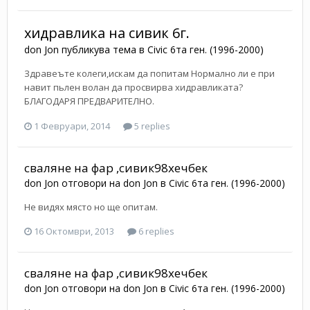
хидравлика на сивик 6г.
don Jon
публикува тема в
Civic 6та ген. (1996-2000)
Здравеъте колеги,искам да попитам Нормално ли е при
навит пьлен волан да просвирва хидравликата?
БЛАГОДАРЯ ПРЕДВАРИТЕЛНО.
1 Февруари, 2014
5 replies
сваляне на фар ,сивик98хечбек
don Jon
отговори на
don Jon
в
Civic 6та ген. (1996-2000)
Не видях място но ще опитам.
16 Октомври, 2013
6 replies
сваляне на фар ,сивик98хечбек
don Jon
отговори на
don Jon
в
Civic 6та ген. (1996-2000)