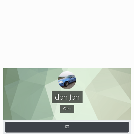
don Jon
Фен