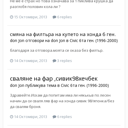
Не ме е страх но това означава за 1 пиклива крушка да
разглобя половин кола ли ?
15 Октомври, 2013
6 replies
смяна на филтьра на купето на хонда 6 ген.
don Jon
отговори на
don Jon
в
Civic 6та ген. (1996-2000)
благодаря за отговора.моята се оказа без филтьр.
14 Октомври, 2013
3 replies
сваляне на фар ,сивик98хечбек
don Jon
публикува тема в
Civic 6та ген. (1996-2000)
Здравейте.Искам да попитам има ли някькьв по лесен
начин да си сваля ляв фар на хонда сивик 98/японка/без
да свалям броня.
14 Октомври, 2013
6 replies