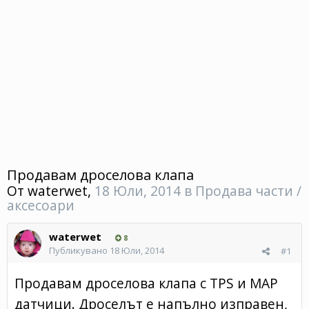
Продавам дроселова клапа
От
waterwet
,
18 Юли, 2014
в
Продава части /
аксесоари
waterwet
8
Публикувано
18 Юли, 2014
#1
Продавам дроселова клапа с TPS и MAP
датчици. Дроселът е напълно изправен,