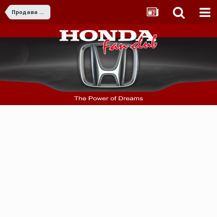
Продава части / аксесоари