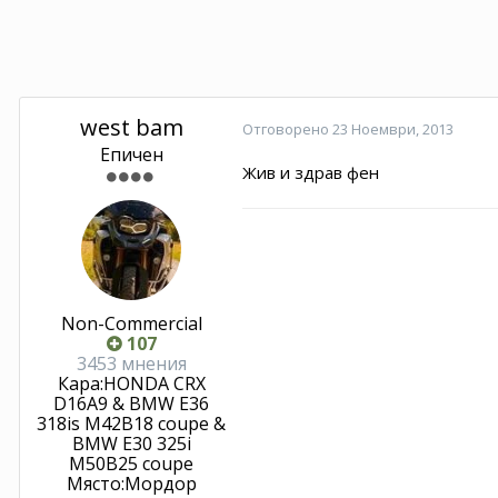
west bam
Отговорено
23 Ноември, 2013
Епичен
Жив и здрав фен
Non-Commercial
107
3453 мнения
Кара:
HONDA CRX
D16A9 & BMW E36
318is M42B18 coupe &
BMW E30 325i
M50B25 coupe
Място:
Мордор