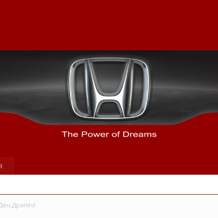
я
Ден,Драгич!