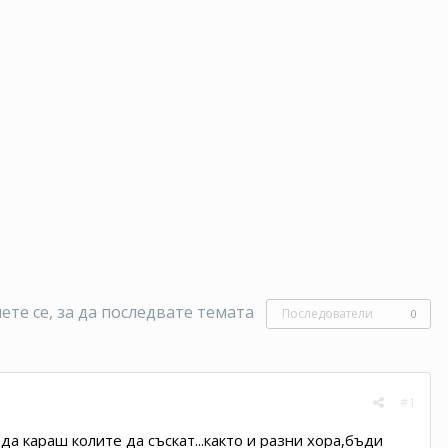
те се, за да последвате темата
Последователи
0
#1
 караш колите да съскат...както и разни хора,бъди