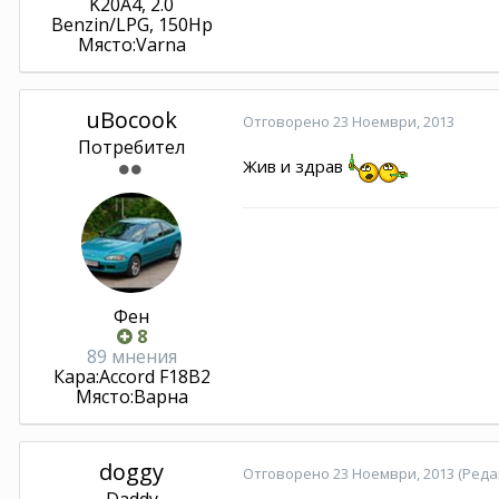
K20A4, 2.0
Benzin/LPG, 150Hp
Място:
Varna
uBocook
Отговорено
23 Ноември, 2013
Потребител
Жив и здрав
Фен
8
89 мнения
Кара:
Accord F18B2
Място:
Варна
doggy
Отговорено
23 Ноември, 2013
(Реда
Daddy