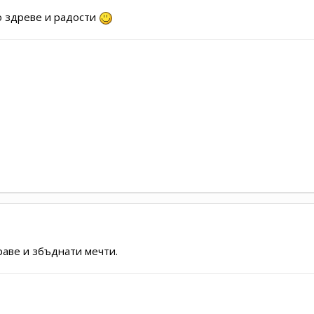
го здреве и радости
раве и збъднати мечти.