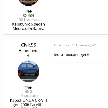
Фен
434
1001 мнения
Кара:
Civic 6 sedan
Място:
обл.Варна
CivicSS
Отговорено
23 Ноември, 2013
Начинаещ
Честит рожден ден!!!
Фен
0
13 мнения
Кара:
HONDA CR-V II
gen 2006 Facelift.,