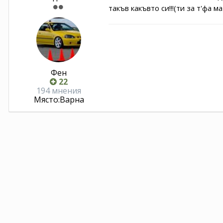
такъв какъвто си!!!(ти за т'фа
Фен
22
194 мнения
Място:
Варна