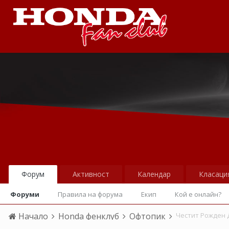
Форум
Активност
Календар
Класаци
Форуми
Правила на форума
Екип
Кой е онлайн?
Начало
Honda фенклуб
Офтопик
Честит Рожден 