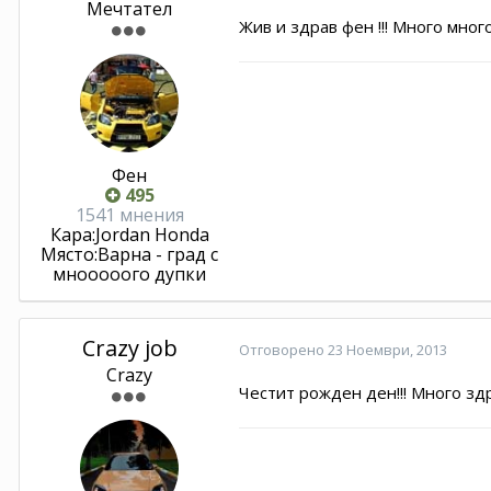
Мечтател
Жив и здрав фен !!! Много мно
Фен
495
1541 мнения
Кара:
Jordan Honda
Място:
Варна - град с
мнооооого дупки
Crazy job
Отговорено
23 Ноември, 2013
Crazy
Честит рожден ден!!! Много зд