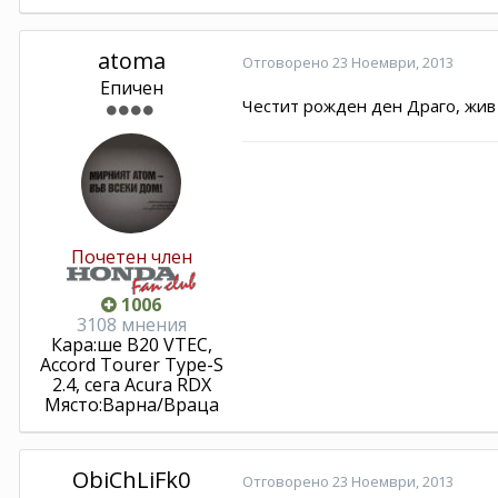
atoma
Отговорено
23 Ноември, 2013
Епичен
Честит рожден ден Драго, жив и
Почетен член
1006
3108 мнения
Кара:
ше B20 VTEC,
Accord Tourer Type-S
2.4, сега Acura RDX
Място:
Варна/Враца
ObiChLiFk0
Отговорено
23 Ноември, 2013