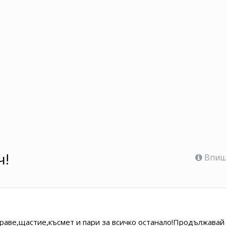
ч!
Впише
е,щастие,късмет и пари за всичко останало!Продължавай да