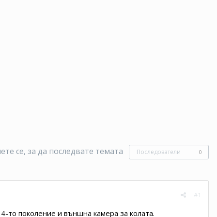
те се, за да последвате темата
Последователи
0
#1
4-то поколение и външна камера за колата.