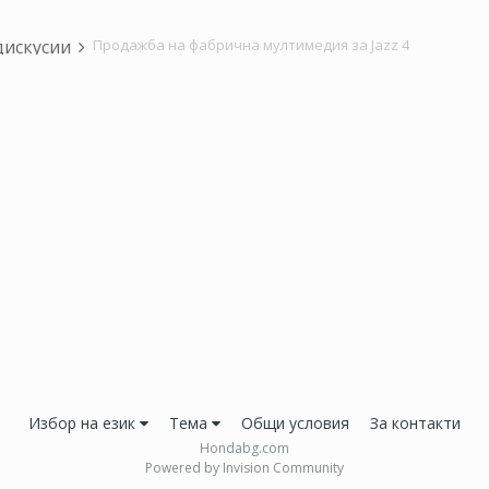
дискусии
Продажба на фабрична мултимедия за Jazz 4
Избор на език
Тема
Общи условия
За контакти
Hondabg.com
Powered by Invision Community