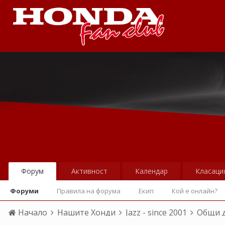
Форум
Активност
Календар
Класаци
Форуми
Правила на форума
Екип
Кой е онлайн?
Начало
Нашите Хонди
Jazz - since 2001
Общи 