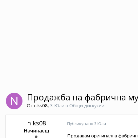
Продажба на фабрична мул
От
niks08
,
3 Юли
в
Общи дискусии
niks08
Публикувано
3 Юли
Начинаещ
Продавам оригинална фабрична 