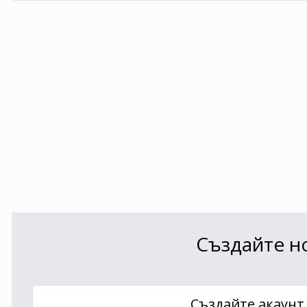
Създайте но
Създайте акаунт