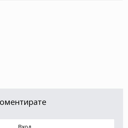
 коментирате
Вход