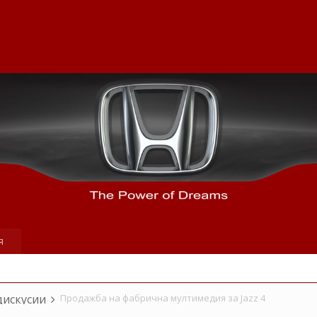
я
дискусии
Продажба на фабрична мултимедия за Jazz 4