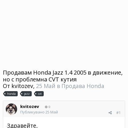
Продавам Honda Jazz 1.4 2005 в движение,
но с проблемна CVT кутия
От
kvitozev
,
25 Май
в
Продава Honda
honda
jazz
cvt
kvitozev
0
Публикувано
25 Май
#1
Здравейте,