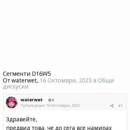
Сегменти D16W5
От
waterwet
,
16 Октомври, 2023
в
Общи
дискусии
waterwet
8
Публикувано
16 Октомври, 2023
#1
Здравейте,
предвид това, че до сега все намирах