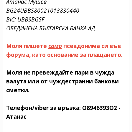
Атанас Мушев
BG24UBBS80021013830440
BIC: UBBSBGSF
ОБЕДИНЕНА БЪЛГАРСКА БАНКА АД
Моля пишете
само
псевдонима си във
форума, като основание за плащането.
Моля не превеждайте пари в чужда
валута или от чуждестранни банкови
сметки.
Телефон/viber за връзка:
O8946393O2 -
Атанас