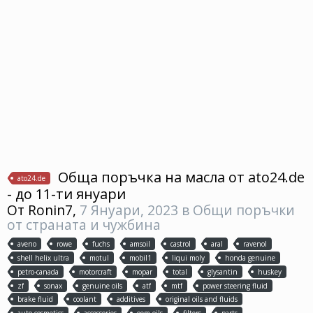
Обща поръчка на масла от ato24.de
ato24.de
- до 11-ти януари
От
Ronin7
,
7 Януари, 2023
в
Общи поръчки
от страната и чужбина
aveno
rowe
fuchs
amsoil
castrol
aral
ravenol
shell helix ultra
motul
mobil1
liqui moly
honda genuine
petro-canada
motorcraft
mopar
total
glysantin
huskey
zf
sonax
genuine oils
atf
mtf
power steering fluid
brake fluid
coolant
additives
original oils and fluids
auto cosmetics
accessories
oem oils
filters
parts