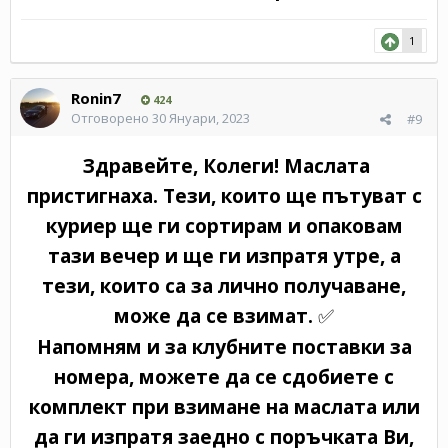
1
Ronin7
424
Отговорено
30 Януари, 2023
#9
Здравейте, Колеги! Маслата
пристигнаха. Тези, които ще пътуват с
куриер ще ги сортирам и опаковам
тази вечер и ще ги изпратя утре, а
тези, които са за лично получаване,
може да се взимат.
✅
Напомням и за клубните поставки за
номера, можете да се сдобиете с
комплект при взимане на маслата или
да ги изпратя заедно с поръчката Ви,