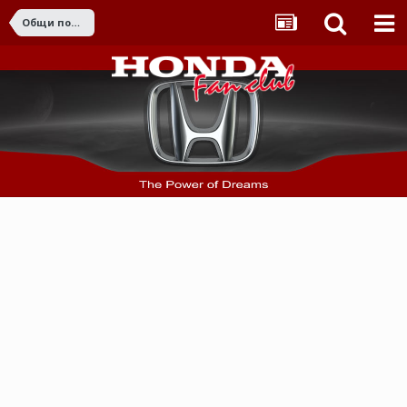
Общи поръчки от страната и чужбина