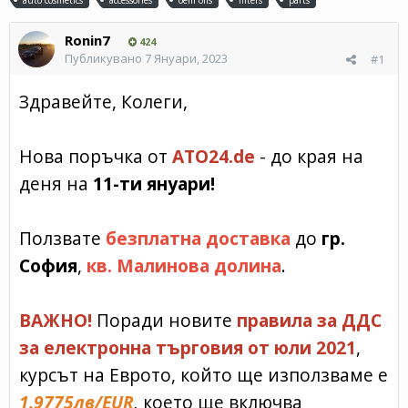
Ronin7
424
Публикувано
7 Януари, 2023
#1
Здравейте, Колеги,
Нова поръчка от
ATO24.de
- до
края на
деня на
11-ти януари!
Ползвате
безплатна доставка
до
гр.
София
,
кв. Малинова долина
.
ВАЖНО!
Поради новите
правила за ДДС
за електронна търговия от юли 2021
,
курсът на Еврото, който ще използваме е
1.9775лв/EUR
,
което ще включва