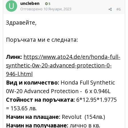
uncleben
5
Отговорено
10 Януари, 2023
#6
Здравейте,
Поръчката ми е следната:
Линк:
https://www.ato24.de/en/honda-full-
synthetic-0w-20-advanced-protection-0-
946-l.html
Вид и количество:
Honda Full Synthetic
0W-20 Advanced Protection - 6 x 0.946L
Стойност на поръчката:
6*12.95*1.9775
= 153.65 лв.
Начин на плащане:
Revolut (154лв.)
Начин на получаване:
лично в кв.