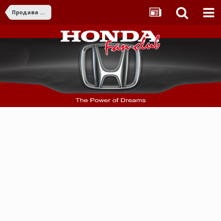
Продава части / аксесоари