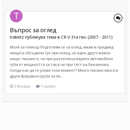
Въпрос за оглед
trakietz
публикува тема в
CR-V 3та ген. (2007 - 2011)
Моля за помощ! Подготвям се за оглед, имам в предвид
нещата обсъдени тук при оглед, но едно друго важно
нещо- писано е, че при разтеглена верига автомобила
губи от мощността си така че при тест на бензинова
Хонда как да го уловя този момент? Много писано има и в
други форуми и групи за ле...
3 Януари
7 replies