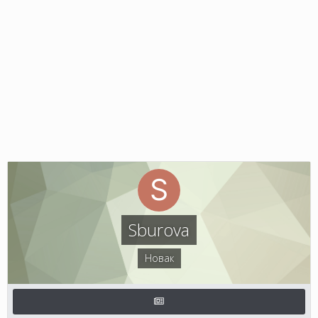
Sburova
Новак