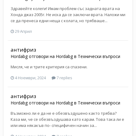
Здравейте колеги! Имам проблем със задната врата на
Хонда джаз 2005г. Не иска да се заключи врата. Наложи ми
се да пренеса едни неща с колата, но трябваше...
29 Април
антифриз
Hordabg
отговори на
Hordabg
в
Технически въпроси
Мисля, че и трите критерия са спазени.
4 Ноември, 2024
7 replies
антифриз
Hordabg
отговори на
Hordabg
в
Технически въпроси
Възможно ли е да не е обезвъздушено както трябва?
Каза ми, че се обезвъздушава като карам. Това така ли е
или има някакъв по- специфичен начин за...