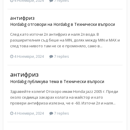
4 Ноември, 2024
7 replies
антифриз
Hordabg
отговори на
Hordabg
в
Технически въпроси
След като източи 2л антифриз и наля 2л вода. В
разширителния съд беше на MIN, долях между MIN и MAX и
след това нивото там не се е променяло, само в...
4 Ноември, 2024
7 replies
антифриз
Hordabg
публикува тема в
Технически въпроси
Здравейте колеги! Отскоро имам Honda jazz 2005 г. Преди
около седмица закарах колата на майстор и като
провери антифриза излезна, че е -60. Източи 2л и наля...
4 Ноември, 2024
7 replies