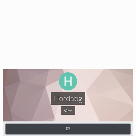
Hordabg
Фен