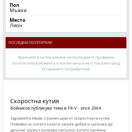
Пол
Мъжки
Място
Лион
ПОСЛЕДНИ ПОСЕТИТЕЛИ
Функцията за показване на последните профилни
посетители в момента е изключена и не е показна пред
останалите потребители.
Скоростна кутия
Войников
публикува тема в
FR-V - since 2004
Здравейте Имам странен шум от скоростната кутия.
Появява се, когато колата загрее добре и започва да
дрънчи. Шумът изчезва напълно, когато натисна