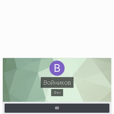
Войников
Фен