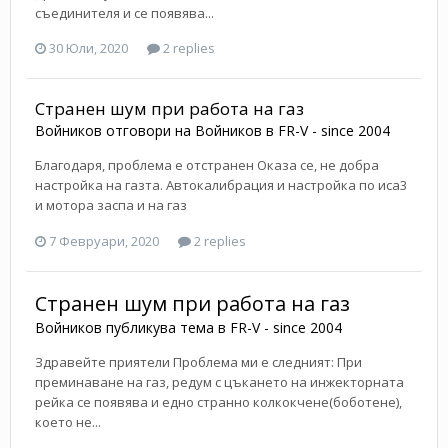
съединителя и се появява...
30 Юли, 2020
2 replies
Странен шум при работа на газ
Войников
отговори на
Войников
в
FR-V - since 2004
Благодаря, проблема е отстранен Оказа се, не добра
настройка на газта. Автокалибрация и настройка по иса3
и мотора заспа и на газ
7 Февруари, 2020
2 replies
Странен шум при работа на газ
Войников
публикува тема в
FR-V - since 2004
Здравейте приятели Проблема ми е следният: При
преминаване на газ, редум с цъкането на инжекторната
рейка се появява и едно странно колкокчене(боботене),
което не...