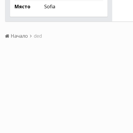
Място
Sofia
Начало
ded