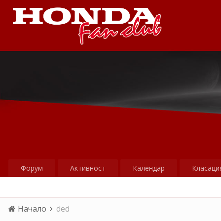
Форум
Активност
Календар
Класаци
Начало
ded