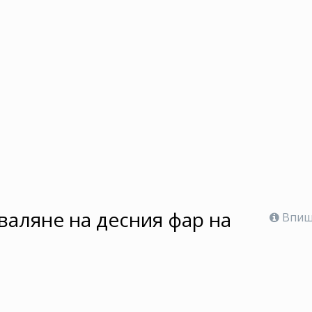
валяне на десния фар на
Впише