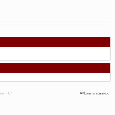
eam 1,7
Цялата активност