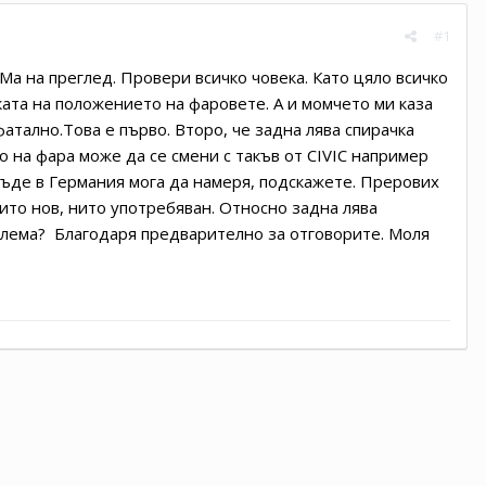
#1
Mа на преглед. Провери всичко човека. Като цяло всичко
йката на положението на фаровете. А и момчето ми каза
фатално.Това е първо. Второ, че задна лява спирачка
о на фара може да се смени с такъв от CIVIC например
къде в Германия мога да намеря, подскажете. Прерових
Нито нов, нито употребяван. Относно задна лява
облема? Благодаря предварително за отговорите. Моля