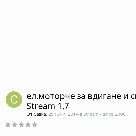
ел.моторче за вдигане и с
Stream 1,7
От
Савка
,
29 Юни, 2014
в
Stream - since 2000