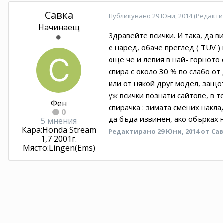
Савка
Публикувано
29 Юни, 2014
(Редакти
Начинаещ
Здравейте всички. И така, да 
е наред, обаче преглед ( TÜV 
още че и левия в най- горното 
спира с около 30 % по слабо от
или от някой друг модел, защо
уж всички познати сайтове, в т
Фен
спирачка : зимата смених накл
0
да бъда извинен, ако обърках 
5 мнения
Кара:
Honda Stream
Редактирано
29 Юни, 2014
от Са
1,7 2001г.
Място:
Lingen(Ems)