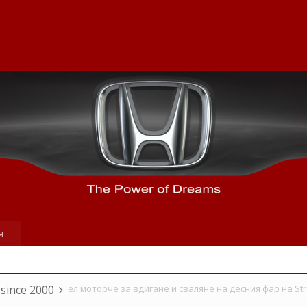
я
 since 2000
ел.моторче за вдигане и сваляне на десния фар на Str