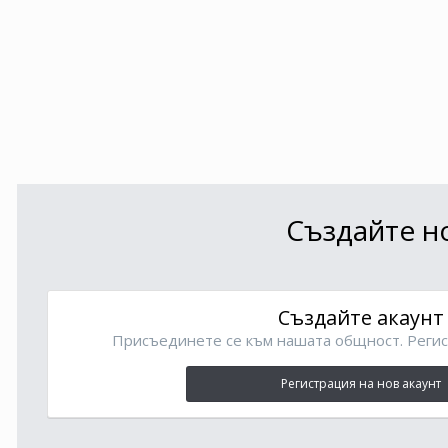
Създайте но
Създайте акаунт
Присъединете се към нашата общност. Регис
Регистрация на нов акаунт