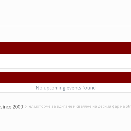
No upcoming events found
 since 2000
ел.моторче за вдигане и сваляне на десния фар на Str