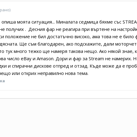
рано)
ви опиша моята ситуация... Миналата седмица бяхме със STREA
) не получих . Десния фар не реагира при въртене на настро
си положение не бил достатъчно високо, ама това не е било 
 дясната. Ще съм благодарен, ако подскажите, дали моторчет
то тук много тежко ще намеря такова нещо. Ако някой знае, 
ова число eBay и Amason. Дори и фар за Stream не намерих. 
адки и спирачни дискове отпред и отзад. Къде може да е пр
нещо или открих неправилно нова тема.
вка