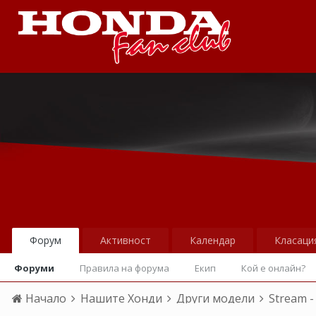
Форум
Активност
Календар
Класаци
Форуми
Правила на форума
Екип
Кой е онлайн?
Начало
Нашите Хонди
Други модели
Stream -