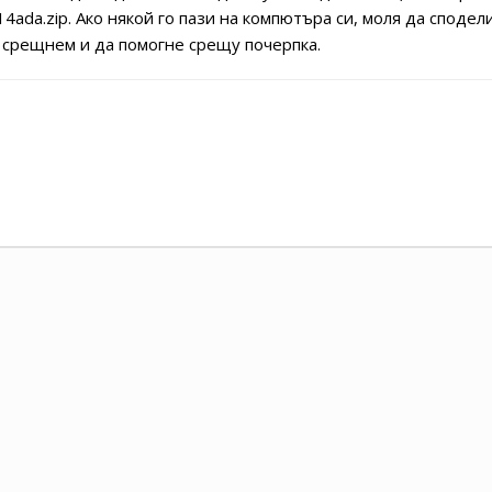
da.zip. Ако някой го пази на компютъра си, моля да сподели 
 срещнем и да помогне срещу почерпка.