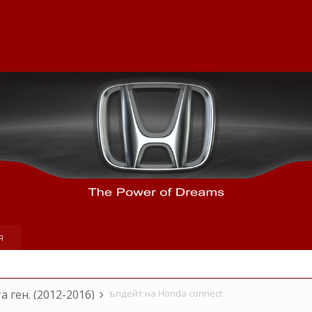
я
та ген. (2012-2016)
ъпдейт на Honda connect