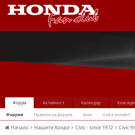
Форум
Активност
Календар
Класаци
Форуми
Правила на форума
Екип
Кой е онлайн?
Начало
Нашите Хонди
Civic - since 1972
Civic 9