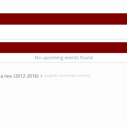
No upcoming events found
та ген. (2012-2016)
ъпдейт на Honda connect