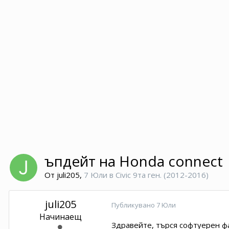
ъпдейт на Honda connect
От
juli205
,
7 Юли
в
Civic 9та ген. (2012-2016)
juli205
Публикувано
7 Юли
Начинаещ
Здравейте, търся софтуерен фа