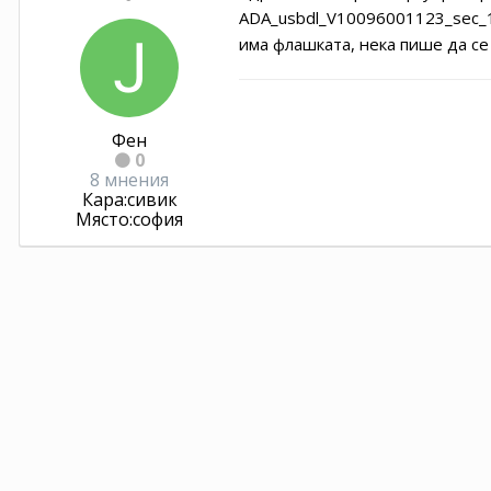
ADA_usbdl_V10096001123_sec_14a
има флашката, нека пише да се
Фен
0
8 мнения
Кара:
сивик
Място:
софия