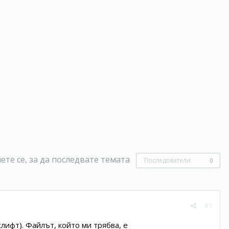
те се, за да последвате темата
Последователи
0
#1
лифт). Файлът, който ми трябва, е