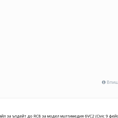
Впише
йл за ъпдейт до RC8 за модел мултимедия 6VC2 (Civic 9 фейс