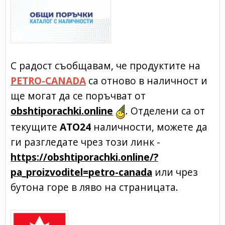
С радост съобщавам, че продуктите на
PETRO-CANADA
са отново в наличност и
ще могат да се поръчват от
obshtiporachki.online
. Отделени са от
текущите
ATO24
наличности, можете да
ги разгледате чрез този линк -
https://obshtiporachki.online/?
pa_proizvoditel=petro-canada
или чрез
бутона горе в ляво на страницата.