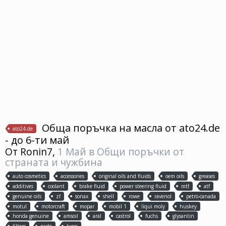
Обща поръчка на масла от ato24.de
ato24.de
- до 6-ти май
От
Ronin7
,
1 Май
в
Общи поръчки от
страната и чужбина
auto cosmetics
accessories
original oils and fluids
oem oils
greases
additives
coolant
brake fluid
power steering fluid
mtf
atf
genuine oils
zf
sonax
shell
rowe
ravenol
petro-canada
motul
motorcraft
mopar
mobil 1
liqui moly
huskey
honda genuine
amsoil
aral
castrol
fuchs
glysantin
filters
parts
tyres