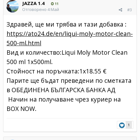
JAZZA 1.4
11
Отговорено
4 Май
#3
Здравей, ще ми трябва и тази добавка
:
https://ato24.de/en/liqui-moly-motor-clean-
500-ml.html
Вид и количество:
Liqui Moly Motor Clean
500 ml 1х500ml.
Стойност на поръчката:1х18.55 €
Парите ще бъдат преведени по сметката
в ОБЕДИНЕНА БЪЛГАРСКА БАНКА АД
Начин на получаване чрез куриер на
BOX NOW.
1