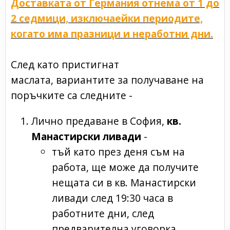
Доставката от Германия отнема от 1 до
2 седмици, изключаейки периодите,
когато има празници и неработни дни.
След като пристигнат
маслата, вариантите за получаване на
поръчките са следните -
Лично предаване в София,
кв.
Манастирски ливади
-
тъй като през деня съм на
работа, ще може да получите
нещата си в кв. Манастирски
ливади след 19:30 часа в
работните дни, след
предварителна уговорка