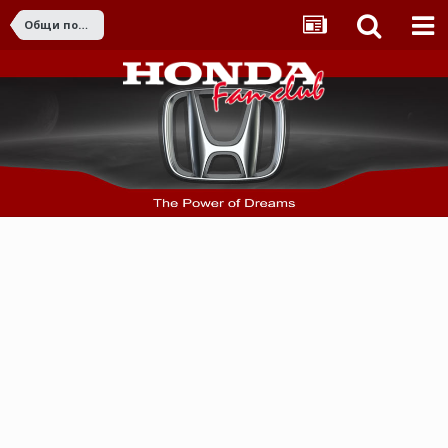
Общи поръчки от страната и чужбина