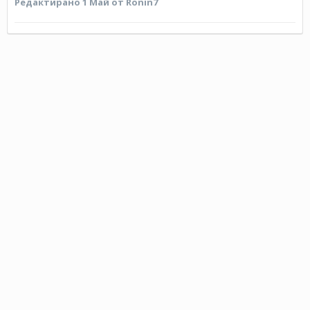
Редактирано
1 Май
от Ronin7