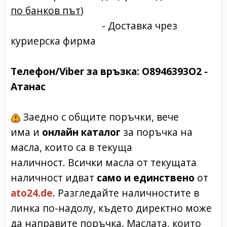
по банков път
)
- Доставка чрез
куриерска фирма
Телефон/Viber за връзка:
O8946393O2 -
Атанас
Заедно с общите поръчки, вече
има и
онлайн каталог
за поръчка на
масла, които са в текуща
наличност. Всички масла от текущата
наличност идват
само и единствено
от
ato24.de
. Разгледайте наличностите в
линка по-надолу, където директно може
да направите поръчка. Маслата, които