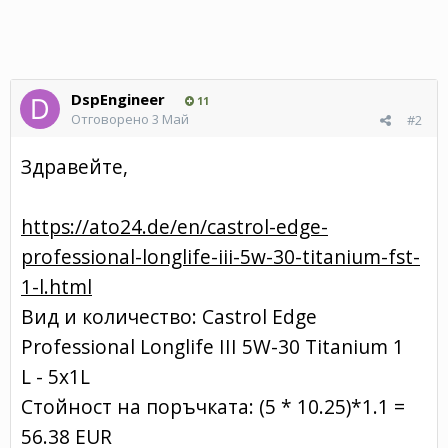
DspEngineer
11
Отговорено
3 Май
#2
Здравейте,
https://ato24.de/en/castrol-edge-
professional-longlife-iii-5w-30-titanium-fst-
1-l.html
Вид и количество: Castrol Edge
Professional Longlife III 5W-30 Titanium 1
L - 5x1L
Стойност на поръчката: (5 * 10.25)*1.1 =
56.38 EUR