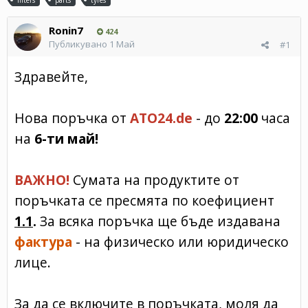
Ronin7
424
Публикувано
1 Май
#1
Здравейте,
Нова поръчка от
ATO24.de
- до
22:00
часа
на
6-ти май!
ВАЖНО!
Сумата на продуктите от
поръчката се пресмята по коефициент
1.1
.
За всяка поръчка ще бъде издавана
фактура
- на физическо или юридическо
лице.
За да се включите в поръчката, моля да