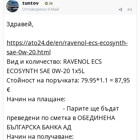
tuntov
38
Отговорено
6 Май
#4
Здравей,
https://ato24.de/en/ravenol-ecs-ecosynth-
sae-0w-20.html
Вид и количество: RAVENOL ECS
ECOSYNTH SAE 0W-20 1x5L
Стойност на поръчката: 79.95*1.1 = 87,95
€
Начин на плащане:
- Парите ще бъдат
преведени по сметка в ОБЕДИНЕНА
БЪЛГАРСКА БАНКА АД
Начин на получаване: