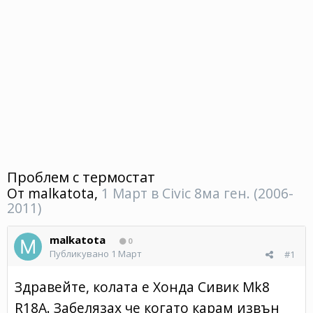
Проблем с термостат
От
malkatota
,
1 Март
в
Civic 8ма ген. (2006-
2011)
malkatota
0
Публикувано
1 Март
#1
Здравейте, колата е Хонда Сивик Mk8
R18A. Забелязах че когато карам извън