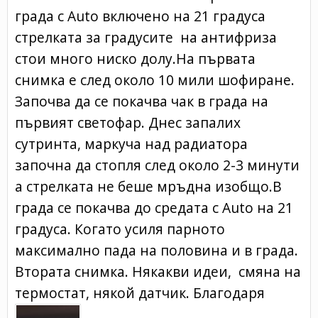
града с Auto включено на 21 градуса
стрелката за градусите на антифриза
стои много ниско долу.На първата
снимка е след около 10 мили шофиране.
Започва да се покачва чак в града на
първият светофар. Днес запалих
сутринта, маркуча над радиатора
започна да стопля след около 2-3 минути
а стрелката не беше мръдна изобщо.В
града се покачва до средата с Auto на 21
градуса. Когато усиля парното
максимално пада на половина и в града.
Втората снимка. Някакви идеи, смяна на
термостат, някой датчик. Благодаря