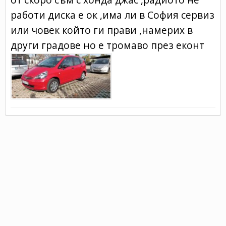
работи диска е ок ,има ли в София сервиз
или човек който ги прави ,намерих в
други градове но е тромаво през еконт