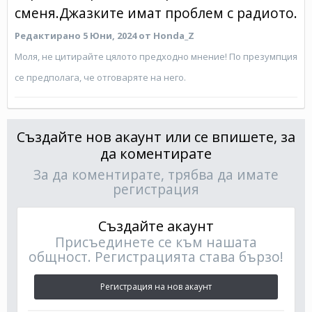
сменя.Джазките имат проблем с радиото.
Редактирано
5 Юни, 2024
от Honda_Z
Моля, не цитирайте цялото предходно мнение! По презумпция
се предполага, че отговаряте на него.
Създайте нов акаунт или се впишете, за
да коментирате
За да коментирате, трябва да имате
регистрация
Създайте акаунт
Присъединете се към нашата
общност. Регистрацията става бързо!
Регистрация на нов акаунт