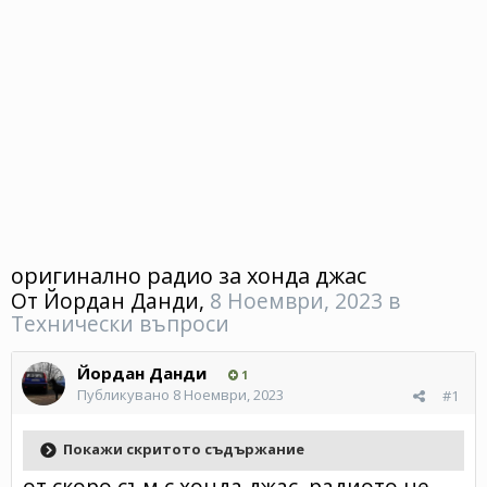
оригинално радио за хонда джас
От
Йордан Данди
,
8 Ноември, 2023
в
Технически въпроси
Йордан Данди
1
Публикувано
8 Ноември, 2023
#1
Покажи скритото съдържание
от скоро съм с хонда джас ,радиото не