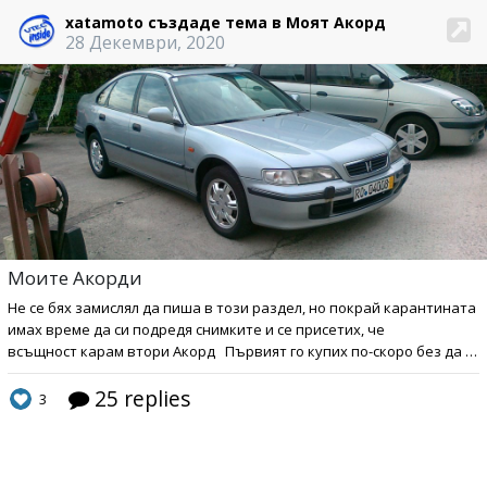
xatamoto създаде тема в Моят Акорд
28 Декември, 2020
Моите Акорди
Не се бях замислял да пиша в този раздел, но покрай
карантината
имах време да си подредя снимките и се присетих, че
всъщност карам втори Акорд Първият го купих по-скоро без да искам през не толкова скорошната 2010 година. Отидох при познат в Австрия, който се занимава с внос на коли и той ме заведе при един дилър на Хонда близо до Линц. Твърдеше, че е намерил кола, която няма как да не купя......... 13-годишен (тогава) Акорд на 190к км с пълна сервизна истор
25 replies
3