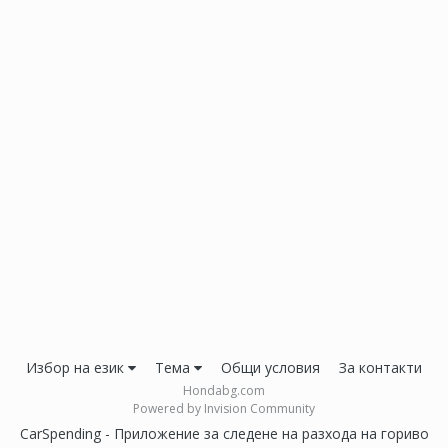
Избор на език
Тема
Общи условия
За контакти
Hondabg.com
Powered by Invision Community
CarSpending - Приложение за следене на разхода на гориво