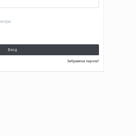
пютри.
Вход
Забравена парола?