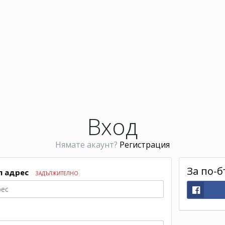
Вход
Нямате акаунт?
Регистрация
За по-б
л адрес
ЗАДЪЛЖИТЕЛНО