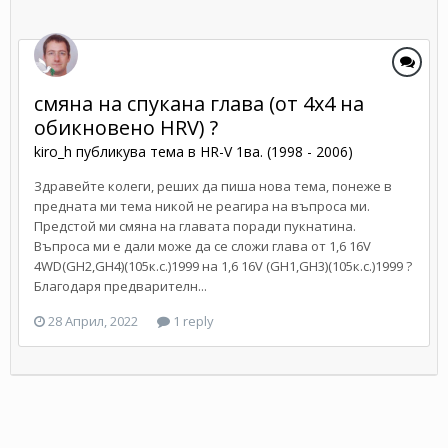
смяна на спукана глава (от 4х4 на
обикновено HRV) ?
kiro_h
публикува тема в
HR-V 1ва. (1998 - 2006)
Здравейте колеги, реших да пиша нова тема, понеже в
предната ми тема никой не реагира на въпроса ми.
Предстой ми смяна на главата поради пукнатина.
Въпроса ми е дали може да се сложи глава от 1,6 16V
4WD(GH2,GH4)(105к.с.)1999 на 1,6 16V (GH1,GH3)(105к.с.)1999 ?
Благодаря предварителн...
28 Април, 2022
1 reply