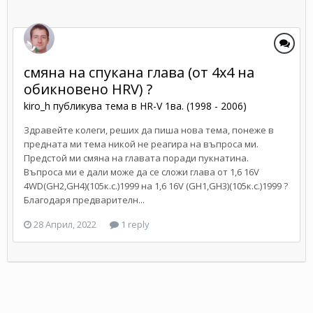
смяна на спукана глава (от 4х4 на
обикновено HRV) ?
kiro_h
публикува тема в
HR-V 1ва. (1998 - 2006)
Здравейте колеги, реших да пиша нова тема, понеже в
предната ми тема никой не реагира на въпроса ми.
Предстой ми смяна на главата поради пукнатина.
Въпроса ми е дали може да се сложи глава от 1,6 16V
4WD(GH2,GH4)(105к.с.)1999 на 1,6 16V (GH1,GH3)(105к.с.)1999 ?
Благодаря предварителн...
28 Април, 2022
1 reply