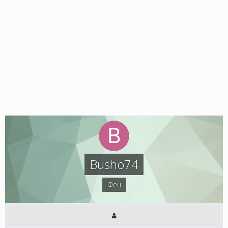
Busho74
Фен