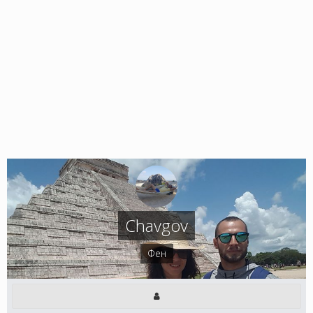
Chavgov
Фен