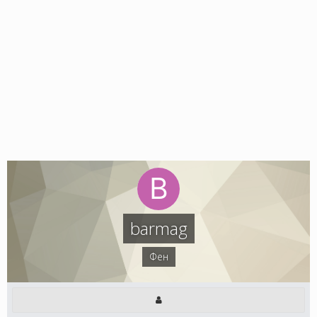
barmag
Фен