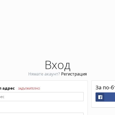
Вход
Нямате акаунт?
Регистрация
За по-б
л адрес
ЗАДЪЛЖИТЕЛНО