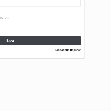
пютри.
Вход
Забравена парола?