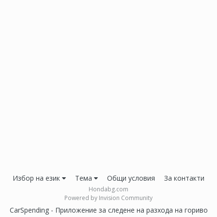
Избор на език
Тема
Общи условия
За контакти
Hondabg.com
Powered by Invision Community
CarSpending - Приложение за следене на разхода на гориво