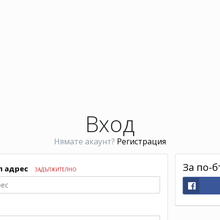
Вход
Нямате акаунт?
Регистрация
За по-б
л адрес
ЗАДЪЛЖИТЕЛНО