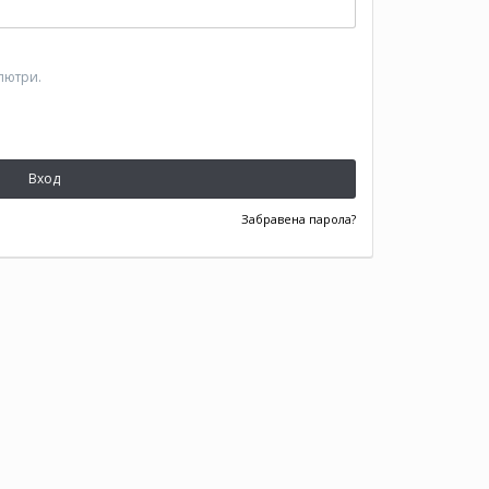
пютри.
Вход
Забравена парола?