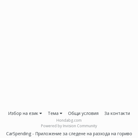
Избор на език
Тема
Общи условия
За контакти
Hondabg.com
Powered by Invision Community
CarSpending - Приложение за следене на разхода на гориво