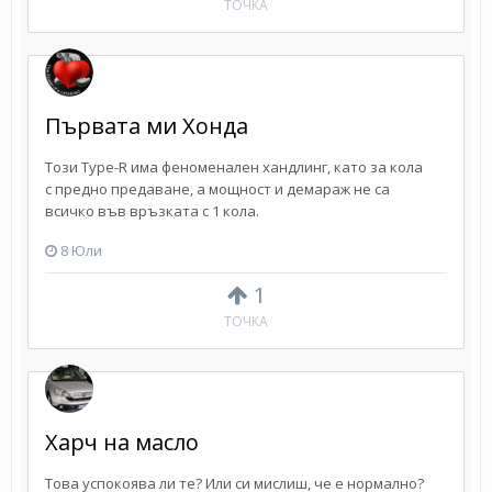
ТОЧКА
Първата ми Хонда
Този Type-R има феноменален хандлинг, като за кола
с предно предаване, а мощност и демараж не са
всичко във връзката с 1 кола.
8 Юли
1
ТОЧКА
Харч на масло
Това успокоява ли те? Или си мислиш, че е нормално?