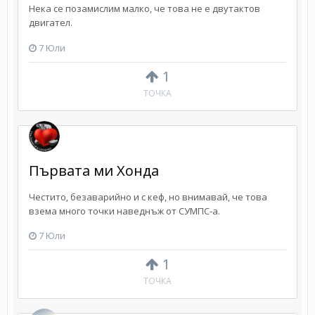
Нека се позамислим малко, че това не е двутактов
двигател.
7 Юли
1
ТОЧКА
Първата ми Хонда
Честито, безаварийно и с кеф, но внимавай, че това
взема много точки наведнъж от СУМПС-а.
7 Юли
1
ТОЧКА