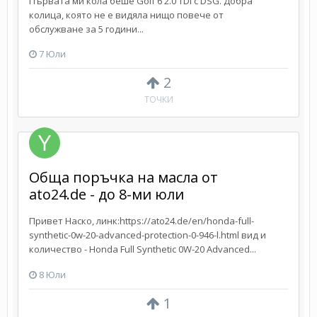
Първата ми кола беше Golf 6 2.0 TDI с DSG. Добра
колица, която не е видяла нищо повече от
обслужване за 5 години...
7 Юли
2
ТОЧКИ
Обща поръчка на масла от
ato24.de - до 8-ми юли
Привет Наско, линк:https://ato24.de/en/honda-full-
synthetic-0w-20-advanced-protection-0-946-l.html вид и
количество - Honda Full Synthetic 0W-20 Advanced...
8 Юли
1