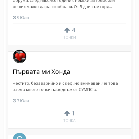
форума. След няколко години с немски автомобили
реших малко да разнообразя. От 5 дни съм горд...
9 Юли
4
ТОЧКИ
Първата ми Хонда
Честито, безаварийно и с кеф, но внимавай, че това
взема много точки наведнъж от СУМПС-а.
7 Юли
1
ТОЧКА