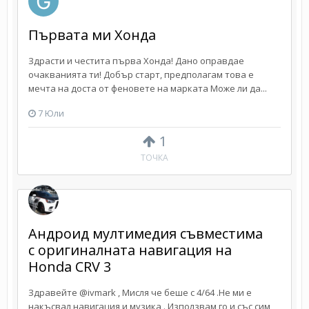
Първата ми Хонда
Здрасти и честита първа Хонда! Дано оправдае
очакванията ти! Добър старт, предполагам това е
мечта на доста от феновете на марката Може ли да...
7 Юли
1
ТОЧКА
Андроид мултимедия съвместима
с оригиналната навигация на
Honda CRV 3
Здравейте @ivmark , Мисля че беше с 4/64 .Не ми е
накъсвал навигация и музика . Използвам го и със сим