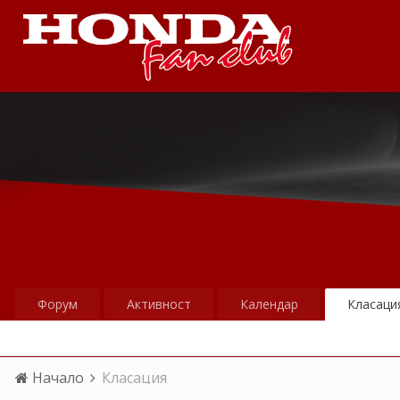
Форум
Активност
Календар
Класаци
Начало
Класация