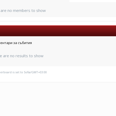
 are no members to show
Коментари за събития
e are no results to show
derboard is set to Sofia/GMT+03:00