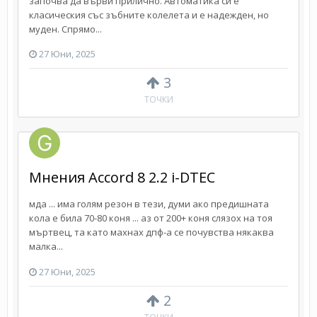
започва да върви прилично. Автоматика си е
класическия със зъбните колелета и е надежден, но
муден. Спрямо...
27 Юни, 2025
3
ТОЧКИ
Мнения Accord 8 2.2 i-DTEC
мда ... има голям резон в тези, думи ако предишната
кола е била 70-80 коня ... аз от 200+ коня слязох на тоя
мъртвец, та като махнах дпф-а се почувства някаква
малка...
27 Юни, 2025
2