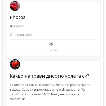
Photos
Доживях!
11 Юни, 2025
1
ТОЧКА
Какво направи днес по колата си?
У наше село сам си я вкарвам, че ги е стрАа да пипат
такваз. Само ги информирам че е sh-awd, а те "Ко
речи", та уточнавам "4х4". Баа, днес я изкарах от
гаража, че...