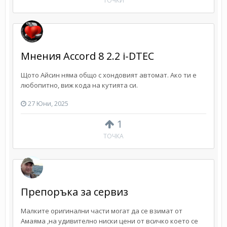
ТОЧКИ
Мнения Accord 8 2.2 i-DTEC
Щото Айсин няма общо с хондовият автомат. Ако ти е
любопитно, виж кода на кутията си.
27 Юни, 2025
1
ТОЧКА
Препоръка за сервиз
Малките оригинални части могат да се взимат от
Амаяма ,на удивително ниски цени от всичко което се