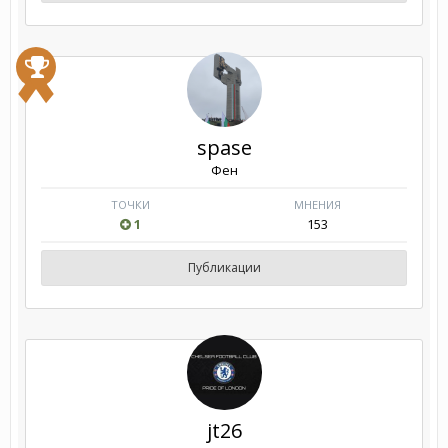
spase
Фен
ТОЧКИ
МНЕНИЯ
1
153
Публикации
jt26